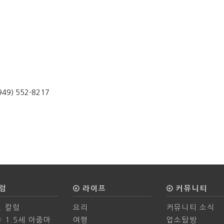
) 552-8217
럼
라이프
커뮤니티
 칼럼
요리
커뮤니티 소식
 1.5세 아줌마
여행
업소탐방