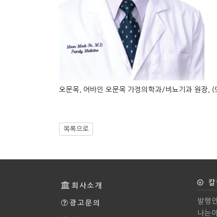
오문목, 어바인 오문목 가정의학과/비뇨기과 원장, (949
목록으로
칼
회사소개
발행인
광고문의
나는야