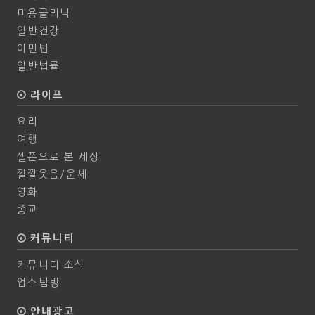
미용클리닉
일반건강
이민법
일반법률
라이프
요리
여행
셀폰으로 본 세상
깔깔웃음/운세
영화
종교
커뮤니티
커뮤니티 소식
업소탐방
안내광고