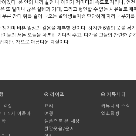
남아있다. 품 안의 새끼 같던 내 아이가 저마다의 속도로 자라나, 언
음은 또 얼마나 많은 설렘과 기대, 그리고 형언할 수 없는 사유들로 
내 푸른 잔디 위를 걸어 나오는 졸업생들처럼 단단하게 자라나 주기를
 챙기며 바쁜 일상의 걸음을 재촉할 것이다. 하지만 6월의 풋볼 경
아이들의 서툰 오늘을 차분히 기다려 주고, 다가올 그들의 찬란한 순
뜨겁지만, 참으로 아름다운 계절이다.
럼
라이프
커뮤니티
 칼럼
요리
커뮤니티 소식
 1.5세 아줌마
여행
업소탐방
의학
셀폰으로 본 세상
학
깔깔웃음/운세