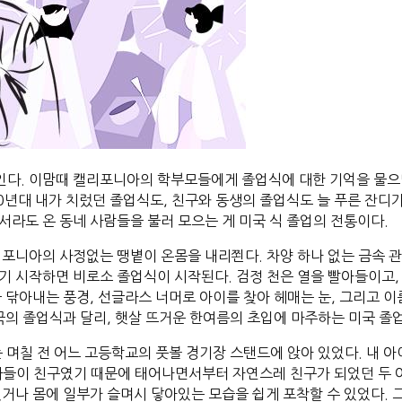
인다. 이맘때 캘리포니아의 학부모들에게 졸업식에 대한 기억을 물으면
 90년대 내가 치렀던 졸업식도, 친구와 동생의 졸업식도 늘 푸른 잔디
라도 온 동네 사람들을 불러 모으는 게 미국 식 졸업의 전통이다.
포니아의 사정없는 땡볕이 온몸을 내리쬔다. 차양 하나 없는 금속 관
기 시작하면 비로소 졸업식이 시작된다. 검정 천은 열을 빨아들이고,
 닦아내는 풍경, 선글라스 너머로 아이를 찾아 헤매는 눈, 그리고 이름
국의 졸업식과 달리, 햇살 뜨거운 한여름의 초입에 마주하는 미국 졸
 며칠 전 어느 고등학교의 풋볼 경기장 스탠드에 앉아 있었다. 내 아
마들이 친구였기 때문에 태어나면서부터 자연스레 친구가 되었던 두 아이
거나 몸에 일부가 슬며시 닿아있는 모습을 쉽게 포착할 수 있었다. 그