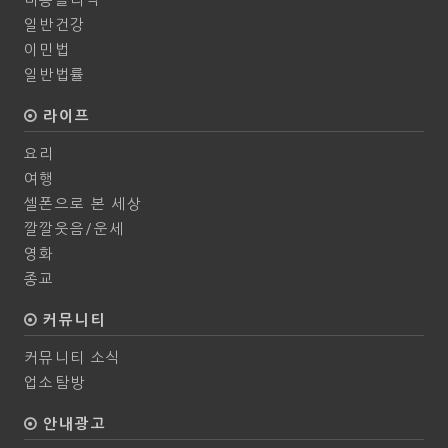
일반건강
이민법
일반법률
라이프
요리
여행
셀폰으로 본 세상
깔깔웃음/운세
영화
종교
커뮤니티
커뮤니티 소식
업소탐방
안내광고