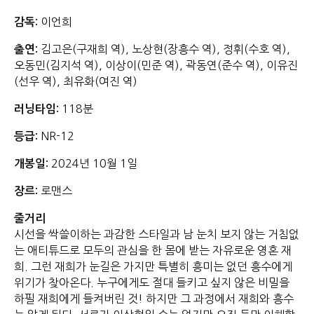
이언희
감독:
김고은(구재희 역), 노상현(장흥수 역), 정휘(수호 역),
출연:
오동민(김지석 역), 이상이(민준 역), 곽동연(준수 역), 이유진
(선우 역), 최유화(여진 역)
118분
러닝타임:
NR-12
등급:
2024년 10월 1일
개봉일:
로맨스
장르:
줄거리
시선을 싹쓸이하는 과감한 스타일과 남 눈치 보지 않는 거침없
는 애티튜드로 모두의 관심을 한 몸에 받는 자유로운 영혼 재
희. 그런 재희가 눈길은 가지만 특별히 흥미는 없던 흥수에게
위기가 찾아온다. 누구에게도 절대 들키고 싶지 않은 비밀을
하필 재희에게 들켜버린 것! 하지만 그 과정에서 재희와 흥수