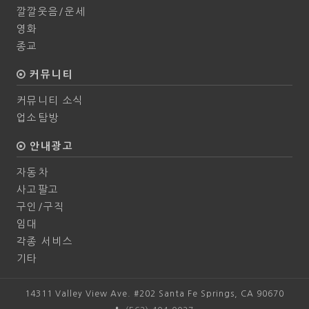
깔깔웃음/운세
영화
종교
커뮤니티
커뮤니티 소식
업소탐방
안내광고
자동차
사고팔고
구인/구직
임대
각종 서비스
기타
14311 Valley View Ave. #202 Santa Fe Springs, CA 90670