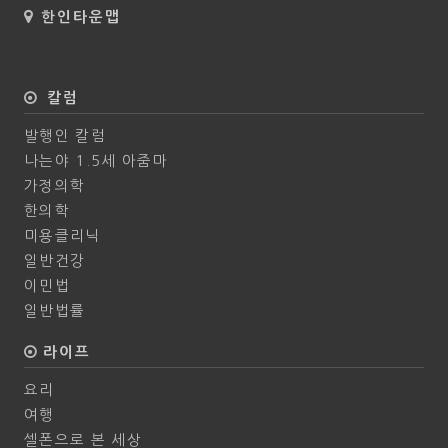
한인타운맵
칼럼
발행인 칼럼
나는야 1.5세 아줌마
가정의학
한의학
미용클리닉
일반건강
이민법
일반법률
라이프
요리
여행
셀폰으로 본 세상