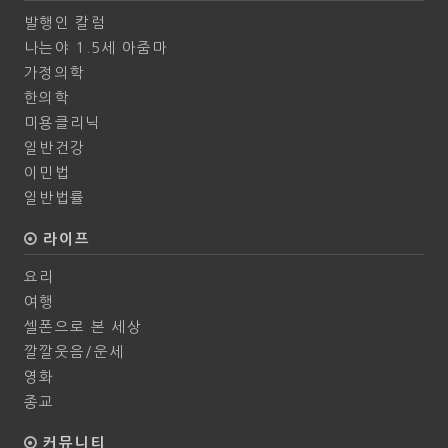
발행인 칼럼
나는야 1.5세 아줌마
가정의학
한의학
미용클리닉
일반건강
이민법
일반법률
라이프
요리
여행
셀폰으로 본 세상
깔깔웃음/운세
영화
종교
커뮤니티