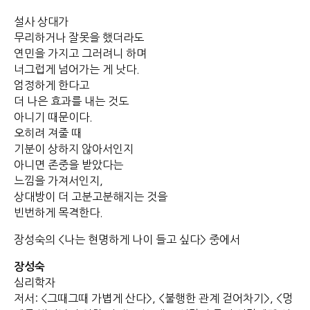
설사 상대가
무리하거나 잘못을 했더라도
연민을 가지고 그러려니 하며
너그럽게 넘어가는 게 낫다.
엄정하게 한다고
더 나은 효과를 내는 것도
아니기 때문이다.
오히려 져줄 때
기분이 상하지 않아서인지
아니면 존중을 받았다는
느낌을 가져서인지,
상대방이 더 고분고분해지는 것을
빈번하게 목격한다.
장성숙의 <나는 현명하게 나이 들고 싶다> 중에서
장성숙
심리학자
저서: <그때그때 가볍게 산다>, <불행한 관계 걷어차기>, <멍