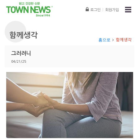
로그인
|
회원가입
함께생각
홈으로
함께생각
그러려니
04/21/25