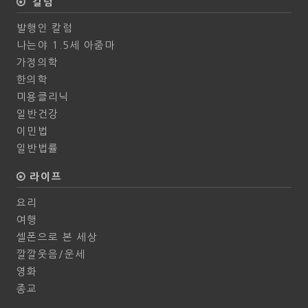
칼럼
발행인 칼럼
나는야 1.5세 아줌마
가정의학
한의학
미용클리닉
일반건강
이민법
일반법률
라이프
요리
여행
셀폰으로 본 세상
깔깔웃음/운세
영화
종교