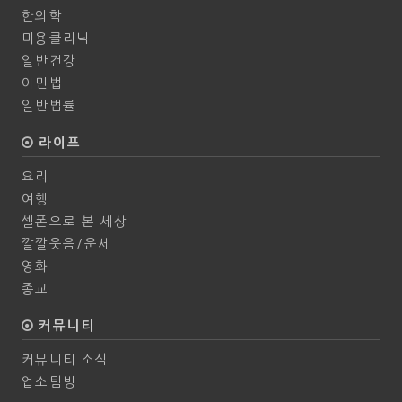
한의학
미용클리닉
일반건강
이민법
일반법률
라이프
요리
여행
셀폰으로 본 세상
깔깔웃음/운세
영화
종교
커뮤니티
커뮤니티 소식
업소탐방