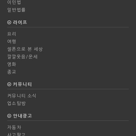
이민법
일반법률
라이프
요리
여행
셀폰으로 본 세상
깔깔웃음/운세
영화
종교
커뮤니티
커뮤니티 소식
업소탐방
안내광고
자동차
사고팔고