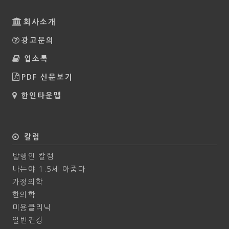
회사소개
광고문의
업소록
PDF 신문보기
한인타운맵
칼럼
발행인 칼럼
나는야 1.5세 아줌마
가정의학
한의학
미용클리닉
일반건강