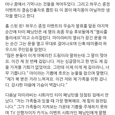
어나 꿈에서 기억나는 것들을 적어두었다. 그리고 하우스 증정
이벤트의 결승진출자로 뽑힌 뒤 이 꿈이 예지몽이 아닐까란 생
각을 했다고 한다.
홈 스윗 윈! 하우스 증정 이벤트의 우승자 발표를 앞둔 마지막
순간에 타이 페닝턴은 세 명의 최종 우승 후보들에게 “열쇠를
돌리세요”라고 소리질렀다. 마이라씨의 열쇠가 잠긴 문을 여
는 순간 그는 문을 열고 무대로 걸어나오며 신축 테미큘라 하
우스의 주인임을 알렸다.
“많은 분들이 이게 아메리칸 드림이라 말하는데 그 말이 맞아
요. 이건 제 첫 번째 집입니다. 저는 싱글맘이고 한 번도 제 집
을 가져볼 기회가 없었어요. 그런데 이제 이게 제 집이라니, 너
무 기쁩니다.” 마이라는 기쁨에 흐르는 눈물을 참으며 말했다.
“제가 복 받은 거라 느껴져요. 이건 저와 제 가족을 위한 겁니
다. 감사한 마음에 가슴이 벅찹니다.”
다음날 마이라씨는 사회자인 타이 페닝턴을 당첨된 집에서 만
났다. “저는 가족들과 있을 때 가장 행복해요. 제 힘의 원천입
니다.” 그가 가족들이 지켜보는 가운데 기쁨을 주체하지 못하
며 TV 진행자이자 카지노 이벤트 사회자인 페닝턴에게 말했