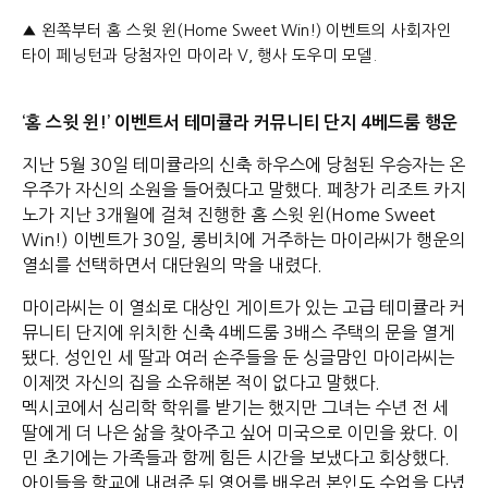
▲ 왼쪽부터 홈 스윗 윈(Home Sweet Win!) 이벤트의 사회자인
타이 페닝턴과 당첨자인 마이라 V, 행사 도우미 모델.
‘홈 스윗 윈!’ 이벤트서 테미큘라 커뮤니티 단지 4베드룸 행운
지난 5월 30일 테미큘라의 신축 하우스에 당첨된 우승자는 온
우주가 자신의 소원을 들어줬다고 말했다. 페창가 리조트 카지
노가 지난 3개월에 걸쳐 진행한 홈 스윗 윈(Home Sweet
Win!) 이벤트가 30일, 롱비치에 거주하는 마이라씨가 행운의
열쇠를 선택하면서 대단원의 막을 내렸다.
마이라씨는 이 열쇠로 대상인 게이트가 있는 고급 테미큘라 커
뮤니티 단지에 위치한 신축 4베드룸 3배스 주택의 문을 열게
됐다. 성인인 세 딸과 여러 손주들을 둔 싱글맘인 마이라씨는
이제껏 자신의 집을 소유해본 적이 없다고 말했다.
멕시코에서 심리학 학위를 받기는 했지만 그녀는 수년 전 세
딸에게 더 나은 삶을 찾아주고 싶어 미국으로 이민을 왔다. 이
민 초기에는 가족들과 함께 힘든 시간을 보냈다고 회상했다.
아이들을 학교에 내려준 뒤 영어를 배우러 본인도 수업을 다녔