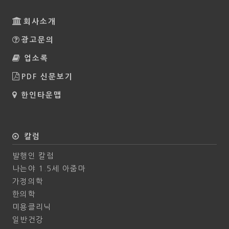
회사소개
광고문의
업소록
PDF 신문보기
한인타운맵
칼럼
발행인 칼럼
나는야 1.5세 아줌마
가정의학
한의학
미용클리닉
일반건강