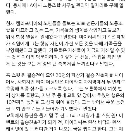
다. 동시에 LA에서 노동조합 사무실 관리인 일자리를 구해 일
했다.
현재 캘리포니아의 노인들을 돌보는 의료 전문가들의 노동조
합을 대표하고 있는 그는, 가족들의 생계를 책임지고 돌보기
위해 항상 열심히 일해왔다고 말한다. 마이라씨의 가족은 페창
가 직원에게 그는 항상 자신이 가진 모든 것을 다해 가족들을
부양해왔다고 말했다. 가족들은 자신들이 지금의 자신일 수 있
는 것은 마이라 덕분이라며, 이렇게 큰 선물, 즉 집을 직접 받
게 된 것을 보는 게 정말 큰 축복처럼 느껴진다고 말했다.
홈 스윗 윈 결승전에 모인 20명의 페창가 결승 진출자들 사이
에서, 사회자인 타이 페닝턴은 마이라를 마지막에서 두 번째로
호명해 최종 상자를 고르도록 했다. 그는 오른쪽에서 여섯 번
째 상자를 골랐고, 지난 주 동네 교회 앞 땅에서 주웠던 행운의
10전짜리 동전을 그 상자 위에 올렸다. 그는 밖에서 주운 동전
을 교회 안으로 들고 들어가 기도했다고 말했다.
교회에서 동전을 줍기 몇 주 전, 그리고 페창가 홈 스윗 윈! 이
벤트의 결승진출자가 되기 전, 마이라씨는 흰색 바닥과 흰색
캐비넷이 있는 커다란 집이 나오는 꿈을 꿨다고 한다. 그는 깨