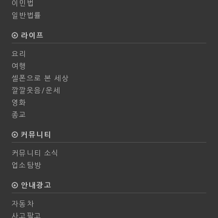
이민법
일반법률
라이프
요리
여행
셀폰으로 본 세상
깔깔웃음/운세
영화
종교
커뮤니티
커뮤니티 소식
업소탐방
안내광고
자동차
사고팔고