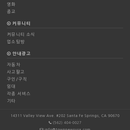
영화
종교
커뮤니티
커뮤니티 소식
업소탐방
안내광고
자동차
사고팔고
구인/구직
임대
각종 서비스
기타
14311 Valley View Ave. #202 Santa Fe Springs, CA 90670
(562) 404-0027
info@townnewsusa.com