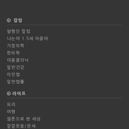
칼럼
발행인 칼럼
나는야 1.5세 아줌마
가정의학
한의학
미용클리닉
일반건강
이민법
일반법률
라이프
요리
여행
셀폰으로 본 세상
깔깔웃음/운세