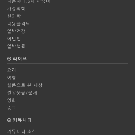
나는야 1.5세 아줌마
가정의학
한의학
미용클리닉
일반건강
이민법
일반법률
라이프
요리
여행
셀폰으로 본 세상
깔깔웃음/운세
영화
종교
커뮤니티
커뮤니티 소식