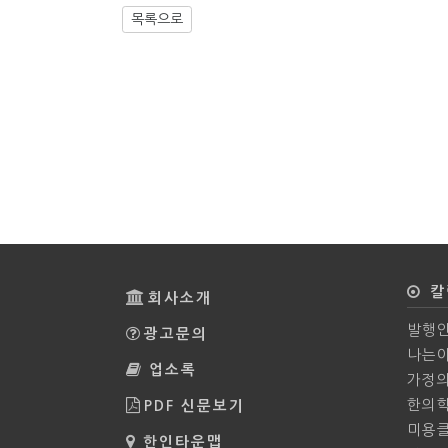
목록으로
칼
회사소개
발행인
광고문의
나는야
업소록
가정
한의
PDF 신문보기
미용
한인타운맵