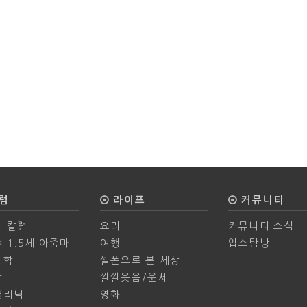
럼
라이프
커뮤니티
 칼럼
요리
커뮤니티 소식
 1.5세 아줌마
여행
업소탐방
의학
셀폰으로 본 세상
학
깔깔웃음/운세
클리닉
영화