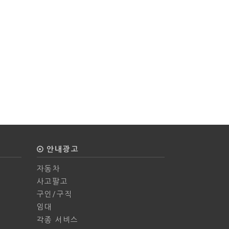
안내광고
자동차
사고팔고
구인/구직
임대
각종 서비스