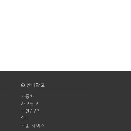
안내광고
자동차
사고팔고
구인/구직
임대
각종 서비스