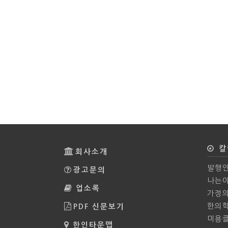
칼
회사소개
발행인
광고문의
나는야
업소록
가정
한의
PDF 신문보기
미용
한인타운맵