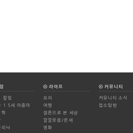
럼
라이프
커뮤니티
 칼럼
요리
커뮤니티 소식
 1.5세 아줌마
여행
업소탐방
의학
셀폰으로 본 세상
학
깔깔웃음/운세
클리닉
영화