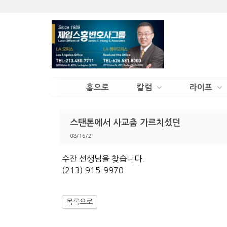
홈으로
칼럼
라이프
스탠톤에서 사교춤 가르치셨던
08/16/21
수잔 선생님을 찾습니다.
(213) 915-9970
목록으로