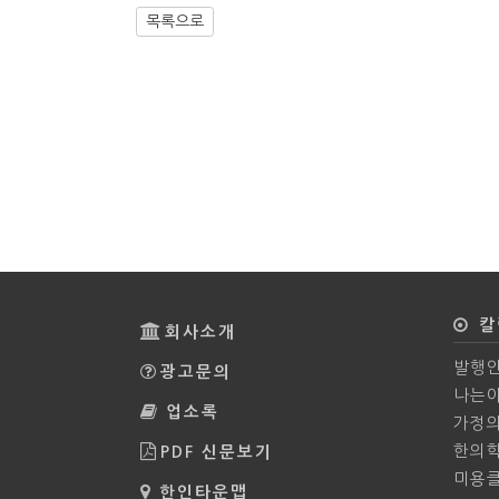
목록으로
칼
회사소개
발행인
광고문의
나는야
업소록
가정
한의
PDF 신문보기
미용
한인타운맵