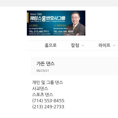
홈으로
칼럼
라이프
가든 댄스
08/23/21
개인 및 그룹 댄스
사교댄스
스포츠 댄스
(714) 553-8455
(213) 249-2733