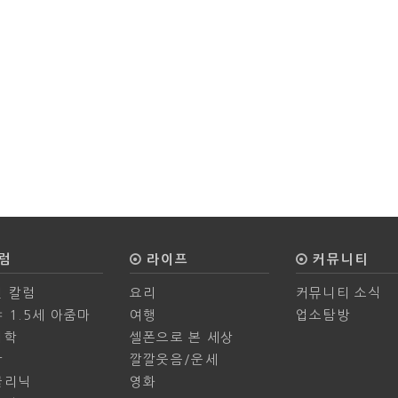
럼
라이프
커뮤니티
 칼럼
요리
커뮤니티 소식
 1.5세 아줌마
여행
업소탐방
의학
셀폰으로 본 세상
학
깔깔웃음/운세
클리닉
영화