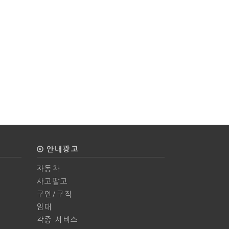
안내광고
자동차
사고팔고
구인/구직
임대
각종 서비스