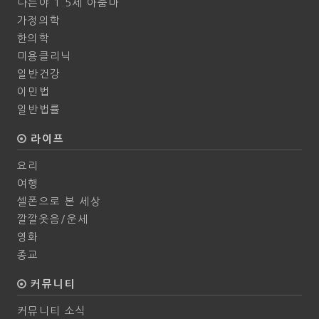
나는야 1.5세 아줌마
가정의학
한의학
미용클리닉
일반건강
이민법
일반법률
라이프
요리
여행
셀폰으로 본 세상
깔깔웃음/운세
영화
종교
커뮤니티
커뮤니티 소식