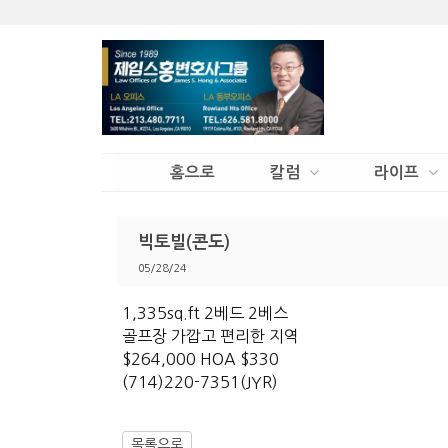
홈으로
칼럼
라이프
빅토빌(콘도)
05/28/24
1,335sq.ft 2베드 2베스
골프장 가깝고 편리한 지역
$264,000 HOA $330
(714)220-7351(JYR)
목록으로