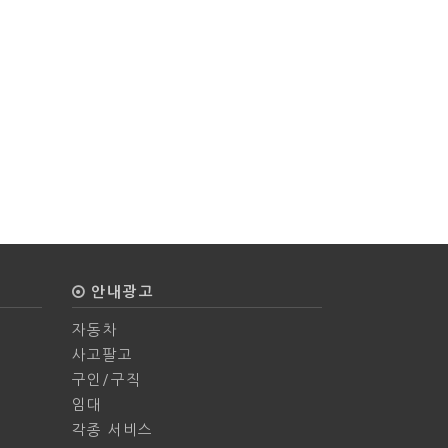
안내광고
자동차
사고팔고
구인/구직
임대
각종 서비스