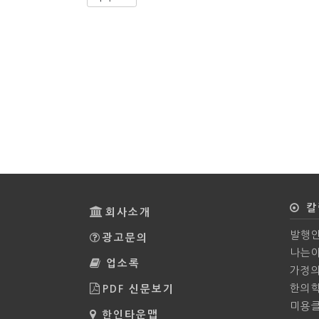
칼
회사소개
발행인
광고문의
나는야
업소록
가정
한의
PDF 신문보기
미용
한인타운맵