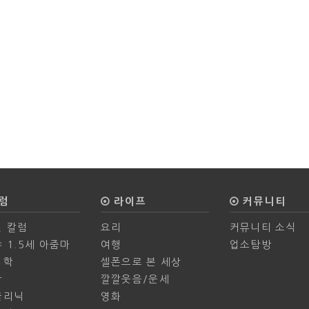
럼
라이프
커뮤니티
 칼럼
요리
커뮤니티 소식
 1.5세 아줌마
여행
업소탐방
의학
셀폰으로 본 세상
학
깔깔웃음/운세
클리닉
영화