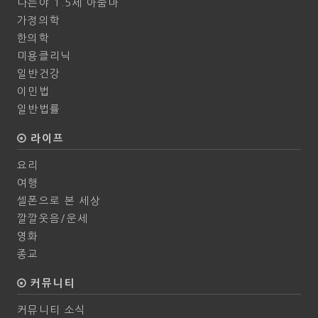
나는야 1.5세 아줌마
가정의학
한의학
미용클리닉
일반건강
이민법
일반법률
라이프
요리
여행
셀폰으로 본 세상
깔깔웃음/운세
영화
종교
커뮤니티
커뮤니티 소식