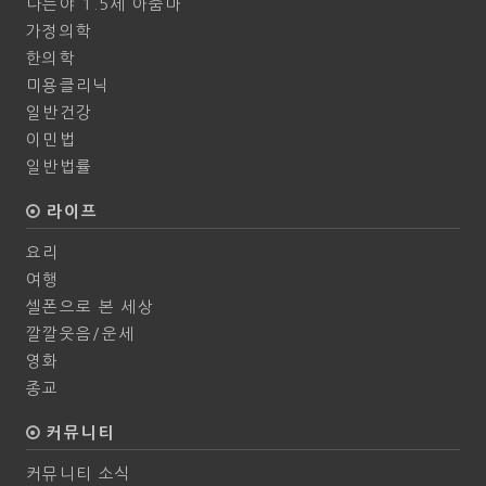
나는야 1.5세 아줌마
가정의학
한의학
미용클리닉
일반건강
이민법
일반법률
라이프
요리
여행
셀폰으로 본 세상
깔깔웃음/운세
영화
종교
커뮤니티
커뮤니티 소식