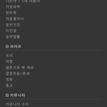
나는야 1.5세 아줌마
가정의학
한의학
미용클리닉
일반건강
이민법
일반법률
라이프
요리
여행
셀폰으로 본 세상
깔깔웃음/운세
영화
종교
커뮤니티
커뮤니티 소식