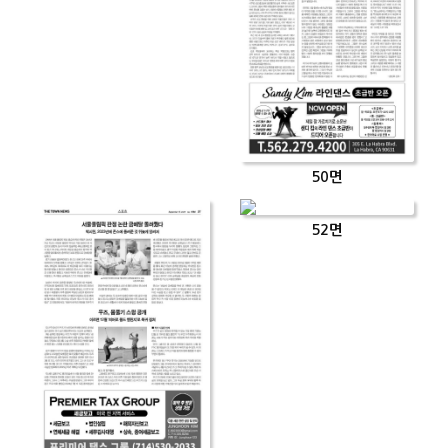
50면
52면