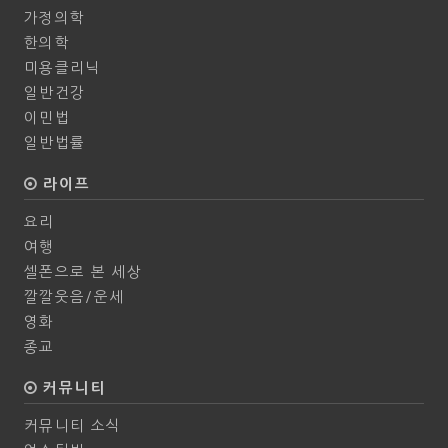
가정의학
한의학
미용클리닉
일반건강
이민법
일반법률
라이프
요리
여행
셀폰으로 본 세상
깔깔웃음/운세
영화
종교
커뮤니티
커뮤니티 소식