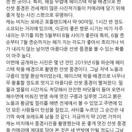
중 한 곳이다. 특히, 해질 무렵에 헤이스택 락을 배경으로 한
선셋 풍경은 전세계의 많은 사진작가들이 카메라에 담기 위해
즐겨 찾는 사진 스팟으로 유명하다.
캐논 비치는 오레곤 포틀랜드에서 약 90마일, 1시간 반 정도
소요되는 거리에 있으며, 이곳의 좋은 방문 시기는 비가 자주
내리는 우기를 피한 5월부터 8월 사이가 좋은데 특히, 6월 중
순부터 7월 중순까지는 해가 지는 각도가 좋아서 흐리거나 비
가 내리지 않는 날이면 아름다운 선셋 풍경을 볼 수 있는 확률
이 아주 높다.
이번에 공개하는 사진은 몇 년 전인 2019년 6월 하순에 헤이
스택 락을 배경으로 촬영한 선셋 풍경이다. 그날 저녁 노을과
구름이 정말 환상적이었는데, 헤이스택 락을 배경으로 너무너
무 황홀할 정도로 멋지고 아름다운 선셋 풍경이 펼쳐졌다. 밀
물과 썰물의 시간차도 적당해서 잔잔한 바닷물이 들어 오면서
해수면에 비춰진 반영 속에 멋진 구름과 실루엣 그리고 붉은
노을과 황금빛 컬러를 해변 전체에서 볼 수 있었고 주변에 있
던 모든 사람들이 탄성을 질렀고, 셔터를 누르던 그 순간은 내
기억 속에 오래도록 남을 것 같다. 지금까지 약 20번 가까이
캐논 비치에서 풍경사진을 촬영했는데 운 좋게 멋진 선셋 풍경
을 카메라에 제대로 담아 본 것은 세 번밖에 안될 정도니 그날