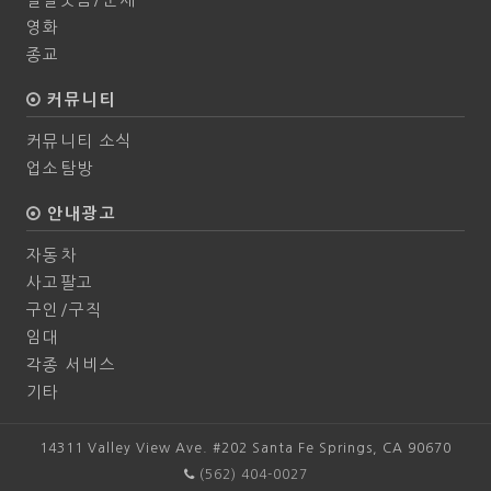
영화
종교
커뮤니티
커뮤니티 소식
업소탐방
안내광고
자동차
사고팔고
구인/구직
임대
각종 서비스
기타
14311 Valley View Ave. #202 Santa Fe Springs, CA 90670
(562) 404-0027