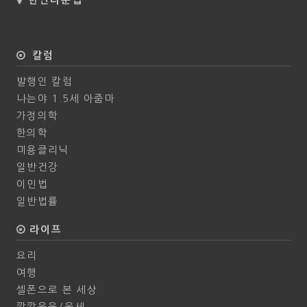
한인타운맵
칼럼
발행인 칼럼
나는야 1.5세 아줌마
가정의학
한의학
미용클리닉
일반건강
이민법
일반법률
라이프
요리
여행
셀폰으로 본 세상
깔깔웃음/운세