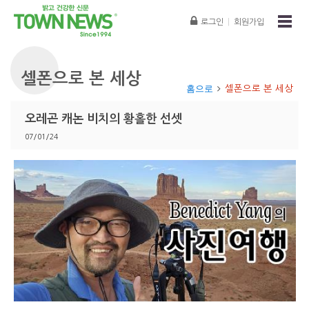
로그인
|
회원가입
셀폰으로 본 세상
홈으로
셀폰으로 본 세상
오레곤 캐논 비치의 황홀한 선셋
07/01/24