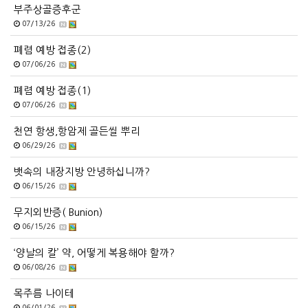
부주상골증후군
07/13/26
폐렴 예방 접종(2)
07/06/26
폐렴 예방 접종(1)
07/06/26
천연 항생,항암제 골든씰 뿌리
06/29/26
뱃속의 내장지방 안녕하십니까?
06/15/26
무지외반증( Bunion)
06/15/26
‘양날의 칼’ 약, 어떻게 복용해야 할까?
06/08/26
목주름 나이테
06/01/26