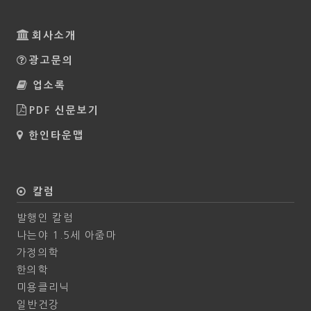
회사소개
광고문의
업소록
PDF 신문보기
한인타운맵
칼럼
발행인 칼럼
나는야 1.5세 아줌마
가정의학
한의학
미용클리닉
일반건강