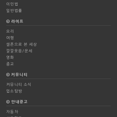
이민법
일반법률
라이프
요리
여행
셀폰으로 본 세상
깔깔웃음/운세
영화
종교
커뮤니티
커뮤니티 소식
업소탐방
안내광고
자동차