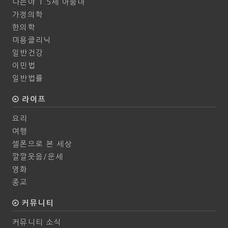
나는야 1.5세 아줌마
가정의학
한의학
미용클리닉
일반건강
이민법
일반법률
라이프
요리
여행
셀폰으로 본 세상
깔깔웃음/운세
영화
종교
커뮤니티
커뮤니티 소식