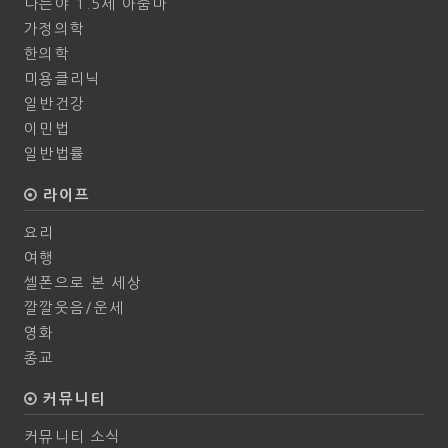
나는야 1.5세 아줌마
가정의학
한의학
미용클리닉
일반건강
이민법
일반법률
라이프
요리
여행
셀폰으로 본 세상
깔깔웃음/운세
영화
종교
커뮤니티
커뮤니티 소식