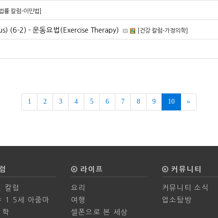
[법률 칼럼-이민법]
s) (6-2) - 운동요법(Exercise Therapy)
[건강 칼럼-가정의학]
Next
1
2
3
4
5
6
7
8
9
10
»
럼
라이프
커뮤니티
 칼럼
요리
커뮤니티 소식
 1.5세 아줌마
여행
업소탐방
의학
셀폰으로 본 세상