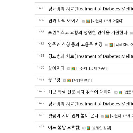
1435
당뇨병의 치료(Treatment of Diabetes Mellitu
1434
진짜 나의 이야기
[나는야 1.5세 아줌마]
1433
프란치스코 교황의 영원한 안식을 기원한다
1432
영주권 신청 중의 고용주 변경
[법률 칼럼-
1431
당뇨병의 치료(Treatment of Diabetes Mellitu
1430
살아지다
[나는야 1.5세 아줌마]
1429
꽃구경
[발행인 칼럼]
1428
최근 학생 신분·비자 취소에 대하여
[법률
1427
당뇨병의 치료(Treatment of Diabetes Mellitu
1426
벚꽃이 지며 진짜 봄이 온다
[나는야 1.5세
1425
어느 봄날 오후愛
[발행인 칼럼]