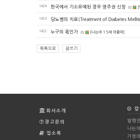
1424
한국에서 기소유예된 경우 영주권 신청
1423
당뇨병의 치료(Treatment of Diabetes Mellitu
1422
누구의 몫인가
[나는야 1.5세 아줌마]
목록으로
글쓰기
칼
회사소개
발행인
광고문의
나는야
업소록
가정