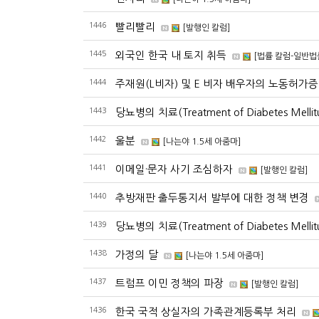
1446
빨리빨리
[발행인 칼럼]
1445
외국인 한국 내 토지 취득
[법률 칼럼-일반법
1444
주재원(L비자) 및 E 비자 배우자의 노동허가증
1443
당뇨병의 치료(Treatment of Diabetes Melli
1442
울분
[나는야 1.5세 아줌마]
1441
이메일·문자 사기 조심하자
[발행인 칼럼]
1440
추방재판 출두통지서 발부에 대한 정책 변경
1439
당뇨병의 치료(Treatment of Diabetes Mellit
1438
가정의 달
[나는야 1.5세 아줌마]
1437
트럼프 이민 정책의 파장
[발행인 칼럼]
1436
한국 국적 상실자의 가족관계등록부 처리