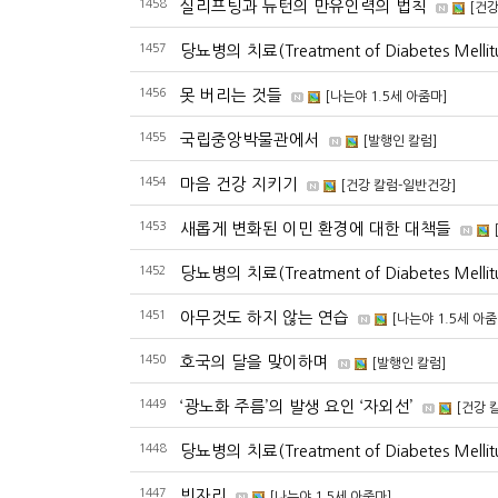
1458
실리프팅과 뉴턴의 만유인력의 법칙
[건강
1457
당뇨병의 치료(Treatment of Diabetes Mellit
1456
못 버리는 것들
[나는야 1.5세 아줌마]
1455
국립중앙박물관에서
[발행인 칼럼]
1454
마음 건강 지키기
[건강 칼럼-일반건강]
1453
새롭게 변화된 이민 환경에 대한 대책들
1452
당뇨병의 치료(Treatment of Diabetes Mell
1451
아무것도 하지 않는 연습
[나는야 1.5세 아줌
1450
호국의 달을 맞이하며
[발행인 칼럼]
1449
‘광노화 주름’의 발생 요인 ‘자외선’
[건강 
1448
당뇨병의 치료(Treatment of Diabetes Mell
1447
빈자리
[나는야 1.5세 아줌마]