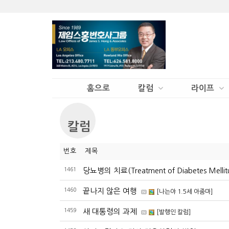
홈으로
칼럼
라이프
칼럼
번호
제목
1461
당뇨병의 치료(Treatment of Diabetes Mellit
1460
끝나지 않은 여행
[나는야 1.5세 아줌마]
1459
새 대통령의 과제
[발행인 칼럼]