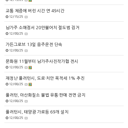
교통 체증에 버린 시간 연 49시간
12/15/25
남가주 소매점서 20만불어치 절도범 검거
12/08/25
가든그로브 13일 음주운전 단속
12/08/25
문화원 11월부터 남가주사진작가협 전시
12/08/25
재정난 풀러턴시, 도로·치안 목적세 1% 추진
12/08/25
풀러턴, 아산화질소 불법 유통·판매 전면 금지
12/08/25
풀러턴시, 태양광 가로등 69개 설치
12/08/25