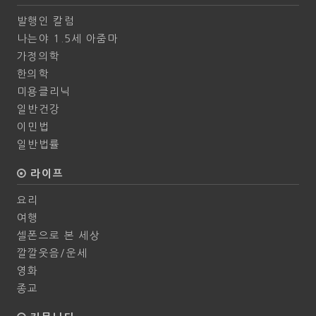
발행인 칼럼
나는야 1.5세 아줌마
가정의학
한의학
미용클리닉
일반건강
이민법
일반법률
라이프
요리
여행
셀폰으로 본 세상
깔깔웃음/운세
영화
종교