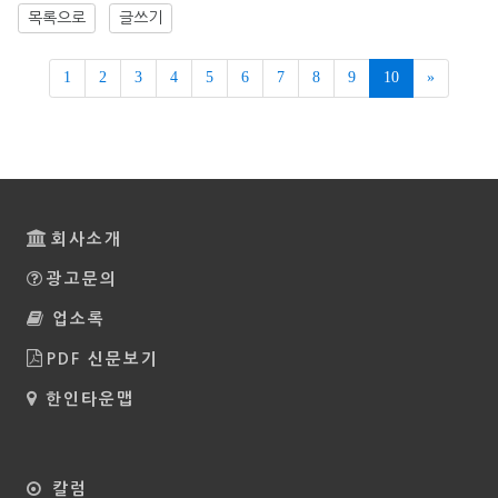
목록으로
글쓰기
Next
1
2
3
4
5
6
7
8
9
10
»
회사소개
광고문의
업소록
PDF 신문보기
한인타운맵
칼럼