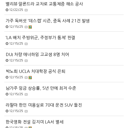
밸리뷰·알론드라 교차로 교통체증 해소 공사
12/22/25
가주 독버섯 ‘데스캡’ 시즌, 중독 사례 21건 발생
12/15/25
‘LA 배치 주방위군, 주정부가 통제’ 판결
12/15/25
DUI 차량 애너하임 고교생 8명 치어
12/15/25
박노희 UCLA 치대학장 공식 은퇴
12/15/25
남가주 임금 상승률, 5년 만에 최저 수준
12/15/25
라팔마 한인 미용실로 70대 운전 SUV 돌진
12/15/25
한국영화 전설 김지미 LA서 별세
12/15/25