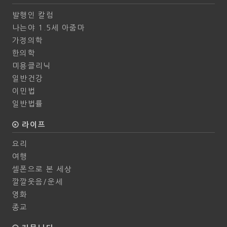
발행인 칼럼
나는야 1.5세 아줌마
가정의학
한의학
미용클리닉
일반건강
이민법
일반법률
라이프
요리
여행
셀폰으로 본 세상
깔깔웃음/운세
영화
종교