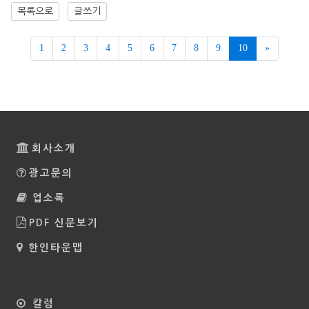
목록으로
글쓰기
Next
1
2
3
4
5
6
7
8
9
10
»
회사소개
광고문의
업소록
PDF 신문보기
한인타운맵
칼럼