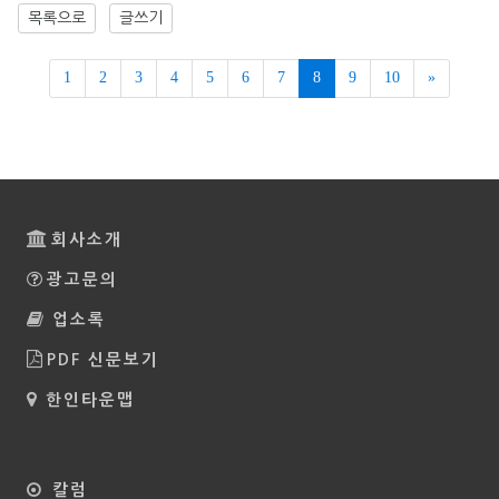
목록으로
글쓰기
Next
1
2
3
4
5
6
7
8
9
10
»
회사소개
광고문의
업소록
PDF 신문보기
한인타운맵
칼럼