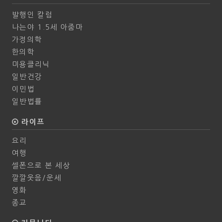
발행인 칼럼
나는야 1.5세 아줌마
가정의학
한의학
미용클리닉
일반건강
이민법
일반법률
라이프
요리
여행
셀폰으로 본 세상
깔깔웃음/운세
영화
종교