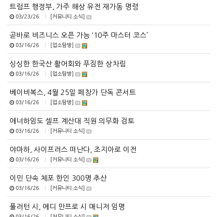
트럼프 행정부, 가주 해상 유전 재가동 명령
03/23/26
|
[커뮤니티 소식]
곧바로 비즈니스 오픈 가능 ‘10주 마스터 코스’
03/16/26
|
[업소탐방]
싱싱한 한국산 활어회와 푸짐한 상차림
03/16/26
|
[업소탐방]
베이비복스, 4월 25일 페창가 단독 콘서트
03/16/26
|
[업소탐방]
애너하임도 셀프 계산대 직원 의무화 검토
03/16/26
|
[커뮤니티 소식]
야마하, 사이프러스 떠난다, 조지아로 이전
03/16/26
|
[커뮤니티 소식]
이민 단속 체포 한인 300명 추산
03/16/26
|
[커뮤니티 소식]
풀러턴 시, 에디 만프로 시 매니저 임명
03/16/26
|
[커뮤니티 소식]